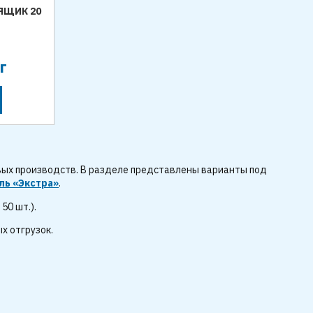
ЯЩИК 20
г
вых производств. В разделе представлены варианты под
ль «Экстра»
.
50 шт.).
х отгрузок.