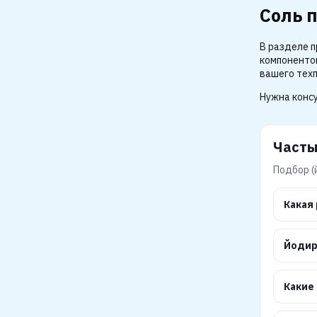
Соль 
В разделе п
компонентом
вашего тех
Нужна консу
Часты
Подбор (
Какая
Йодир
Какие 