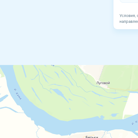
Условия, 
направле