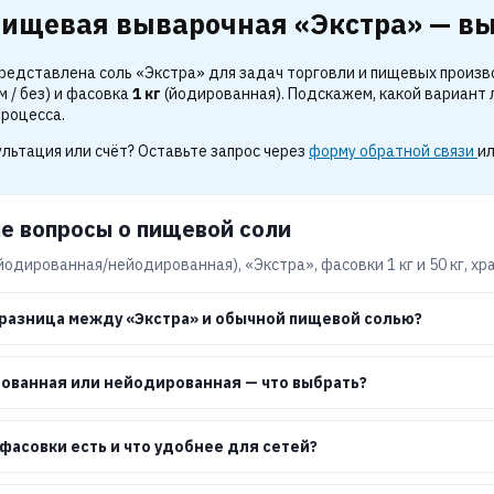
пищевая выварочная «Экстра» — в
редставлена соль «Экстра» для задач торговли и пищевых произ
 / без) и фасовка
1 кг
(йодированная). Подскажем, какой вариант 
процесса.
льтация или счёт? Оставьте запрос через
форму обратной связи
ил
е вопросы о пищевой соли
йодированная/нейодированная), «Экстра», фасовки 1 кг и 50 кг, хр
 разница между «Экстра» и обычной пищевой солью?
ованная или нейодированная — что выбрать?
фасовки есть и что удобнее для сетей?