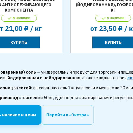
БЕЗ АНТИСЛЕЖИВАЮЩЕГО
(ЙОДИРОВАННАЯ), ГОФРО
КОМПОНЕНТА
КГ
в наличии
в наличии
от
21,00
/ кг
от
23,50
/ к
Р
Р
КУПИТЬ
КУПИТЬ
оваренная) соль
— универсальный продукт для торговли и пище
ачи:
йодированная
и
нейодированная
, а также подкатегория
со
озницы/сетей:
фасованная соль 1 кг (упаковки в мешках по 30 или 
роизводства:
мешки 50 кг, удобно для складирования и регулярны
ь наличие и цены
Перейти в «Экстра»