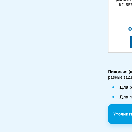
КГ, 
Пищевая (п
разные зад
Для р
Для п
Уточнит