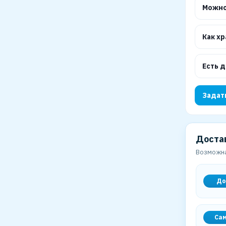
Можно
Как х
Есть 
Задат
Доста
Возможна
До
Са