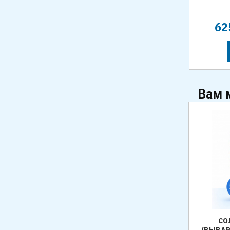
в наличии
от
10,00
/ кг
62
Р
КУПИТЬ
Вам 
СО
(ВЫВАР