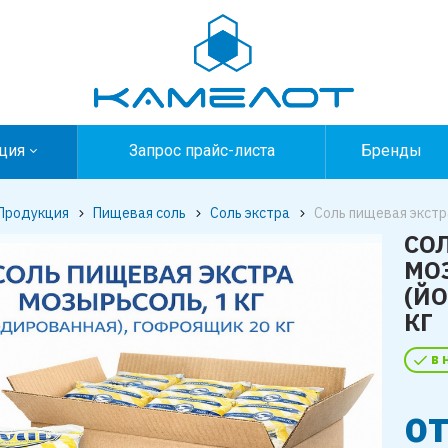
ция
Запрос прайс-листа
Бренды
Продукция
Пищевая соль
Соль экстра
Соль пищевая экстр
СО
МОЗ
(Й
КГ
в 
о