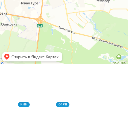
РЕКВИЗИТЫ КОМПАНИИ
ООО «КАМЕЛОТ»
1650074925
1021602023134
ИНН
ОГРН
Юридический адрес
423820, Россия, Республика Татарстан, Набережные Челны,