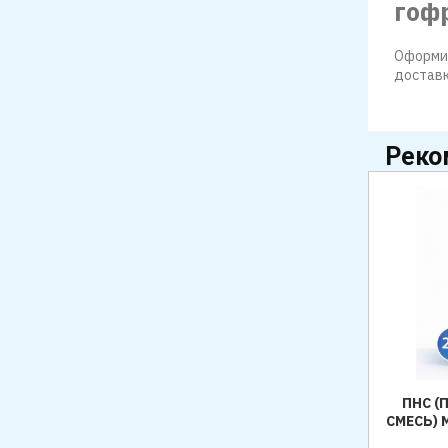
гоф
Оформит
доставк
Реко
СОЛЬ ПИЩЕВАЯ ФАСОВАННАЯ
ПНС 
РУССОЛЬ, 1 КГ × 30 ШТ (МЕШОК), НЕ
СМЕСЬ) 
ЙОДИРОВАННАЯ