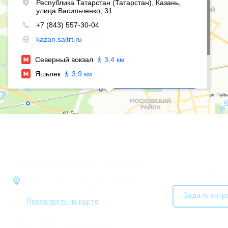
КОНТАКТНЫЕ ДАННЫЕ
НУЖНА КОН
Подробно расска
Пункт выдачи заказа в г. Азнакаево
подготовим инд
Республика Татарстан, Азнакаево,
улица Султангалиева, 33
Задать вопр
Посмотреть на карте
Офис в Набережных Челнах