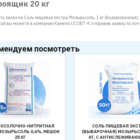
роящик 20 кг
ь заказ на Соль пищевая экстра Мозырьсоль, 1 кг (йодированная), г
ой вы можете в компании Камелот/СОВТ-К отправив заявку по почт
мендуем посмотреть
(ПОСОЛОЧНО-НИТРИТНАЯ
СОЛЬ ПИЩЕВАЯ ЭКС
МОЗЫРЬСОЛЬ 0,6%, МЕШОК
(ВЫВАРОЧНАЯ) МОЗЫРЬС
25 КГ
КГ, С АНТИСЛЕЖИВА